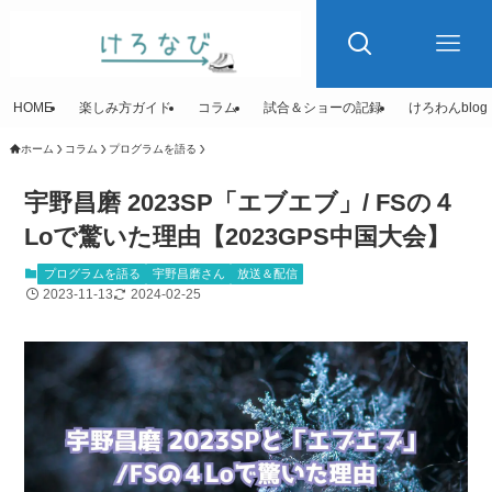
HOME
楽しみ方ガイド
コラム
試合＆ショーの記録
けろわんblog
ホーム
コラム
プログラムを語る
宇野昌磨 2023SP「エブエブ」/ FSの４
Loで驚いた理由【2023GPS中国大会】
プログラムを語る
宇野昌磨さん
放送＆配信
2023-11-13
2024-02-25