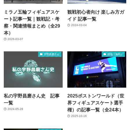
ミラノ五輪フィギュアスケ
観戦初心者向け 楽しみ方ガ
ート記事一覧｜観戦記・考
イド 記事一覧
察・関連情報まとめ（全29
2024-03-04
本）
2026-03-07
宇野昌磨さん
現地（海外）
私の宇野昌磨さん史 記事
2025ボストンワールド（世
一覧
界フィギュアスケート選手
権）の記事一覧（全24本）
2024-05-28
2025-10-16