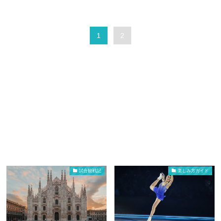
1
2
試合観戦記
楽しみ方ガイド