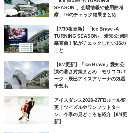
「Ice Brave -A TURNING
SEASON-」会場情報や使用曲考
察、16のチェック結果まとめ
【7/30夜更新】「Ice Brave -A
TURNING SEASON-」愛知公演開
幕直前！私がチェックしたい16の
こと
【8/7更新】「Ice Brave」愛知公
演の暑さ対策まとめ モリコロパ
ーク・辰巳アイスアリーナの気温
予想も
アイスダンス2026-27FDルール変
更｜ツイズルやワンフットター
ン、今季の見どころを紹介【8/4更
新】