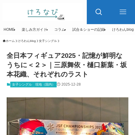
HOME
楽しみ方ガイド
コラム
試合＆ショーの記録
けろわんblog
ホーム
けろわんblog
女子シングル
全日本フィギュア2025・記憶が鮮明な
うちに＜２＞｜三原舞依・樋口新葉・坂
本花織、それぞれのラスト
2025-12-28
女子シングル
現地（国内）