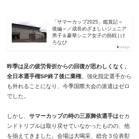
「サマーカップ2025」鑑賞記＜
後編＞／成長めざましいジュニア
男子＆豪華シニア女子の熱戦 | け
ろなび
けろなび
昨季は足の疲労骨折からの回復が思わしくなく、
全日本選手権SP終了後に棄権
。強化指定選手から
も外れることになり、今季国際大会の派遣はゼロ
でした。
しかし、
サマーカップの時の三原舞依選手は
セカ
ンドトリプルは取り戻せていなかったものの、他
を揃えてきました。会場は大喝采、総合３位表彰