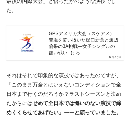
最後の国際大会」と悟ったかのような演技でし
た。
GPSアメリカ大会（スケアメ）
苦境を闘い抜いた樋口新葉と渡辺
倫果の3A挑戦—女子シングルの
熱い戦い | けろ…
けろなび
それはそれで印象的な演技ではあったのですが、
「このまま万全とはいえないコンディションで全
日本まで行くのだろうか？ラストシーズンと決め
たからには
せめて全日本では悔いのない演技で締
めくくらせてあげたい」ーーと願っていました。