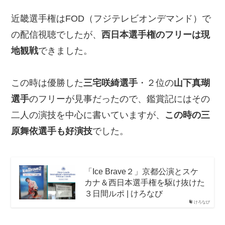
近畿選手権はFOD（フジテレビオンデマンド）で
の配信視聴でしたが、
西日本選手権のフリーは現
地観戦
できました。
この時は優勝した
三宅咲綺選手
・２位の
山下真瑚
選手
のフリーが見事だったので、鑑賞記にはその
二人の演技を中心に書いていますが、
この時の三
原舞依選手も好演技
でした。
「Ice Brave２」京都公演とスケ
カナ＆西日本選手権を駆け抜けた
３日間ルポ | けろなび
けろなび