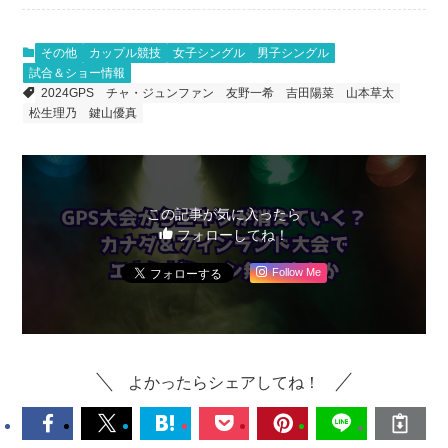
その他
カップル競技
女子シングル
男子シングル
試合＆ショー情報
2024GPS
チャ・ジュンファン
友野一希
吉田陽菜
山本草太
松生理乃
鍵山優真
この記事が気に入ったら
フォローしてね！
Follow Me
よかったらシェアしてね！