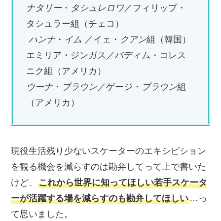
ナタリー
・
タシュレロワ
／フィリップ・
タシュラー組（チェコ）
ハンナ
・
イム
／イェ・
クアン
組（韓国）
エミリア・ジンガス／バディム・コレス
ニク組（アメリカ）
ウーナ
・
ブラウン
／ゲージ・
ブラウン
組
（アメリカ）
現役生活残り少ないスケーターのエキシビション
を観る機会を減らすのは勘弁してって上で書いた
けど、
これから世界に知ってほしい若手スケータ
ーが活躍する場を減らすのも勘弁してほしい
…っ
て思いました。