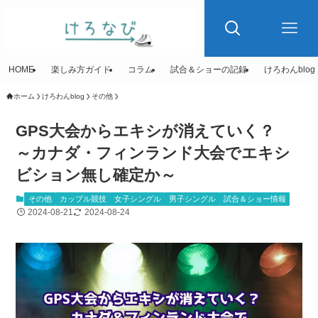
HOME
楽しみ方ガイド
コラム
試合＆ショーの記録
けろわんblog
ホーム
けろわんblog
その他
GPS大会からエキシが消えていく？
～カナダ・フィンランド大会でエキシ
ビション無し確定か～
その他
カップル競技
女子シングル
男子シングル
試合＆ショー情報
2024-08-21
2024-08-24