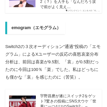
2（？）を入手も「なんだろう涙
で前がよく見え…
クランクイン！- エンタメの「今」…
emogram（エモグラム）
Switch2の３次オーディション“通過”投稿の「エモ
グラム」によるXユーザーの反応の喜怒哀楽分布
分析は、前回は喜楽が9.5割、「哀」が0.5割だっ
たのに今回は100％「楽」でした。私はどっちに
も僅かな「哀」を感じたのに（苦笑）。
宇野昌磨が遂にスイッチ2をゲッ
ト?驚きの投稿にSNS大ウケ「世
界に一つだけのSwitch2」 –