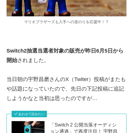
マリオブラザーズも入手への道のりを応援中！？
Switch2抽選当選者対象の販売が昨日6月5日から
開始
されました。
当日朝の宇野昌磨さんのX（Twiter）投稿がまたも
や話題になっていたので、先日の下記投稿に追記
しようかなと当初は思ったのですが…
あわせて読みたい
「Switch 2 公開当落オーディシ
ョン通過」で再度注目！ 宇野昌