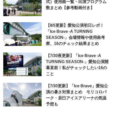
式）使用曲一覧・出演プログラム
数まとめ【参考動画付き】
【8/5更新】愛知公演初日レポ！
「Ice Brave -A TURNING
SEASON-」会場情報や使用曲考
察、16のチェック結果まとめ
【7/30夜更新】「Ice Brave -A
TURNING SEASON-」愛知公演開
幕直前！私がチェックしたい16の
こと
【7/30更新】「Ice Brave」愛知公
演の暑さ対策まとめ モリコロパ
ーク・辰巳アイスアリーナの気温
予想も