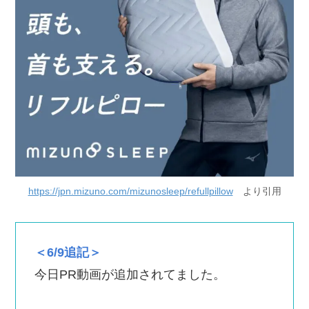
https://jpn.mizuno.com/mizunosleep/refullpillow
より引用
＜6/9追記＞
今日PR動画が追加されてました。