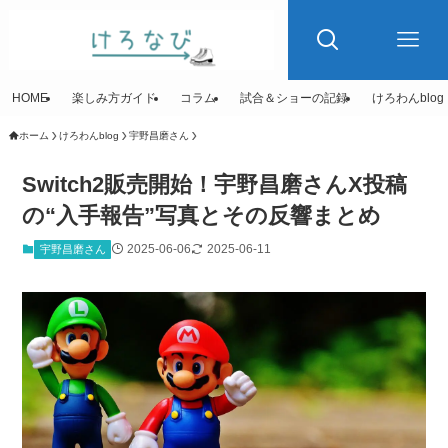
HOME
楽しみ方ガイド
コラム
試合＆ショーの記録
けろわんblog
ホーム
けろわんblog
宇野昌磨さん
Switch2販売開始！宇野昌磨さんX投稿
の“入手報告”写真とその反響まとめ
2025-06-06
2025-06-11
宇野昌磨さん