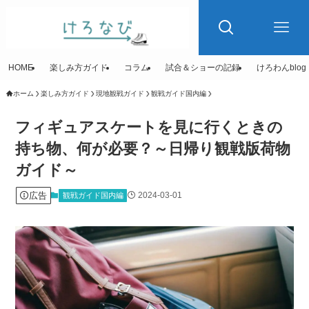
HOME
楽しみ方ガイド
コラム
試合＆ショーの記録
けろわんblog
ホーム
楽しみ方ガイド
現地観戦ガイド
観戦ガイド国内編
フィギュアスケートを見に行くときの
持ち物、何が必要？～日帰り観戦版荷物
ガイド～
広告
2024-03-01
観戦ガイド国内編