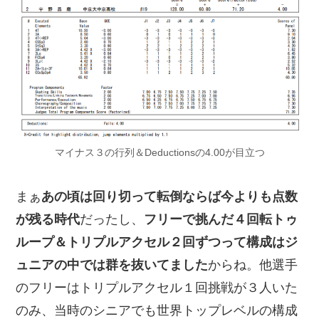
マイナス３の行列＆Deductionsの4.00が目立つ
まぁ
あの頃は回り切って転倒ならば今よりも点数
が残る時代
だったし、
フリーで挑んだ４回転トゥ
ループ＆トリプルアクセル２回ずつって構成はジ
ュニアの中では群を抜いてました
からね。他選手
のフリーはトリプルアクセル１回挑戦が３人いた
のみ、当時のシニアでも世界トップレベルの構成