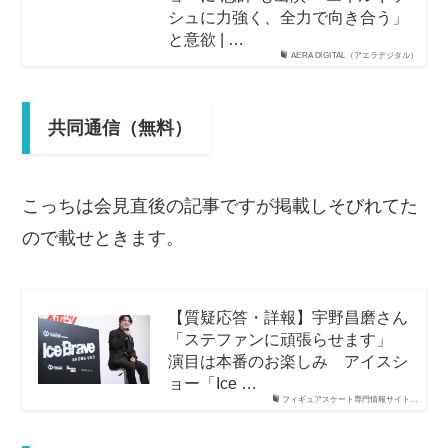
シュに力強く、全力で向き合う」
と意欲 | …
AERA DIGITAL（アエラデジタル）
共同通信（無料）
こっちは会見直後の記事ですが掲載しそびれてた
ので載せときます。
【質疑応答・詳報】宇野昌磨さん
「ステファンに頑張らせます」
演目は本番のお楽しみ アイスシ
ョー「Ice …
フィギュアスケート専門情報サイト…