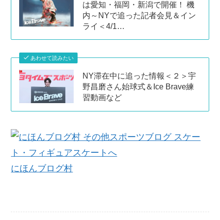
は愛知・福岡・新潟で開催！ 機
内～NYで追った記者会見＆イン
ライ＜4/1…
あわせて読みたい
NY滞在中に追った情報＜２＞宇
野昌磨さん始球式＆Ice Brave練
習動画など
にほんブログ村