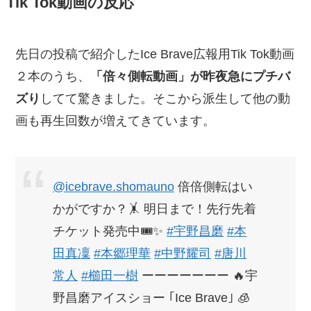
Tik Tok動画の反応
先日の投稿で紹介したIce Brave広報用Tik Tok動画
２本のうち、
「倍々側転動画」が昨夜急にプチバ
ズり
してて驚きました。そこから派生して他の動
画も再生回数が増えてきています。
@icebrave.shomauno
倍倍側転はい
かがですか？🤸 明日まで！先行先着
チケット発売中🎟️✨
#宇野昌磨
#本
田真凜
#本郷理華
#中野耀司
#唐川
常人
#櫛田一樹
ーーーーーーー 🔥宇
野昌磨アイスショー ｢Ice Brave｣ 🧊