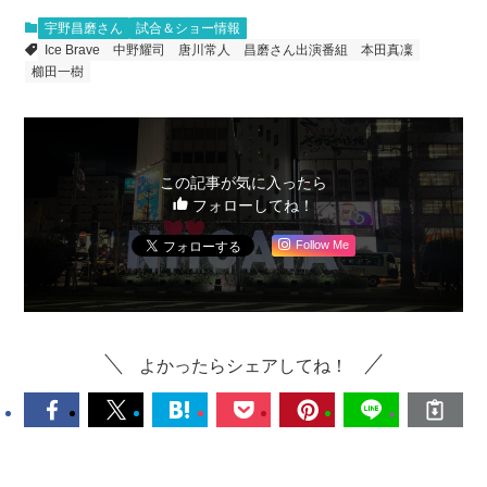
宇野昌磨さん
試合＆ショー情報
Ice Brave
中野耀司
唐川常人
昌磨さん出演番組
本田真凜
櫛田一樹
この記事が気に入ったら
フォローしてね！
Follow Me
よかったらシェアしてね！