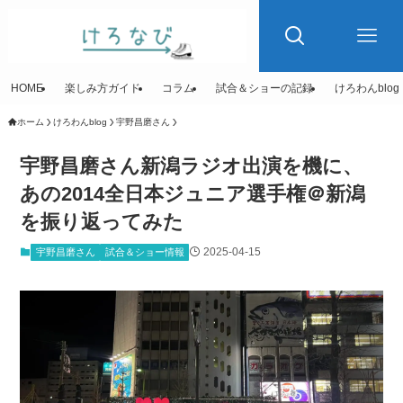
HOME
楽しみ方ガイド
コラム
試合＆ショーの記録
けろわんblog
ホーム
けろわんblog
宇野昌磨さん
宇野昌磨さん新潟ラジオ出演を機に、
あの2014全日本ジュニア選手権＠新潟
を振り返ってみた
2025-04-15
宇野昌磨さん
試合＆ショー情報