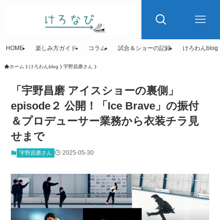
HOME
楽しみ方ガイド
コラム
試合＆ショーの記録
けろわんblog
ホーム
けろわんblog
宇野昌磨さん
「宇野昌磨 アイスショーの裏側」
episode２ 公開！「Ice Brave」の振付
＆プロデューサー業務から衣装チラ見
せまで
2025-05-30
宇野昌磨さん