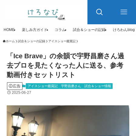
HOME
楽しみ方ガイド
コラム
試合＆ショーの記録
けろわんblog
ホーム
試合＆ショーの記録
アイスショー鑑賞記
「Ice Brave」の余韻で宇野昌磨さん過
去プロを見たくなった人に送る、参考
動画付きセットリスト
広告
アイスショー鑑賞記
宇野昌磨さん
試合＆ショー情報
2025-06-27