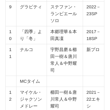
9
グラビティ
ステファン・
2022－
ランビエール
23SP
ソロ
1
「四季」よ
本郷理華＆本
2017－
0
り「冬」
田真凜
18SP
1
ナルコ
宇野昌磨＆櫛
新プロ
1
田一樹＆唐川
常人＆中野耀
司
MCタイム
1
マイケル・
櫛田一樹＆唐
2021－
2
ジャクソン
川常人＆中野
22エキ
メドレー
耀司
シ