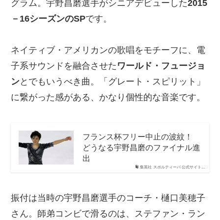
グラム。宇野昌磨選手がシニアデビューした
2015
－16シーズンのSP
です。
ネイティブ・アメリカンの歌唱をモチーフに、電
子系サウンドを融合させた
ワールド・フュージョ
ン
とでもいうべき曲。「グレート・スピリット」
に繋がった感がある、かなり個性的な音楽です。
フランス杯フリー中止の波紋！
どうなる宇野昌磨のファイナル進
出
集英社 スポルティーバ 公式サイト…
振付は当時の宇野昌磨選手のコーチ・樋口美穂子
さん。師弟コンビで滑るのは、ステファン・ラン