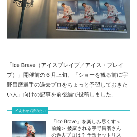
「Ice Brave（アイスブレイブ／アイス・ブレイ
ブ）」開催前の６月上旬、「ショーを観る前に宇
野昌磨選手の過去プロをちょっと予習しておきた
い人」向けの記事を前後編で投稿しました。
あわせて読みたい
「Ice Brave」を楽しみ尽くす＜
前編＞ 披露される宇野昌磨さん
の過去プロは？ 予想セットリス