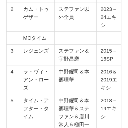
2
カム・トゥ
ステファン以
2023－
ゲザー
外全員
24エキ
シ
MCタイム
3
レジェンズ
ステファン＆
2015－
宇野昌磨
16SP
4
ラ・ヴィ・
中野耀司＆本
2016＆
アン・ロー
郷理華
2019エ
ズ
キシ
5
タイム・ア
中野耀司＆本
2018－
フター・タ
郷理華＆ステ
19エキ
イム
ファン＆唐川
シ
常人＆櫛田一