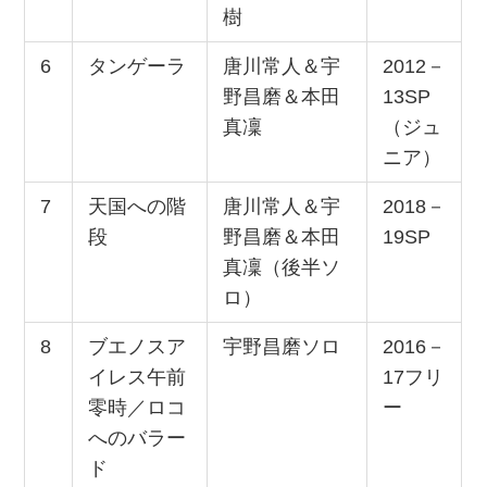
樹
6
タンゲーラ
唐川常人＆宇
2012－
野昌磨＆本田
13SP
真凜
（ジュ
ニア）
7
天国への階
唐川常人＆宇
2018－
段
野昌磨＆本田
19SP
真凜（後半ソ
ロ）
8
ブエノスア
宇野昌磨ソロ
2016－
イレス午前
17フリ
零時／ロコ
ー
へのバラー
ド