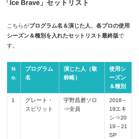
「Ice Brave」セットリスト
こちらが
プログラム名＆演じた人、各プロの使用
シーズン＆種別を入れたセットリスト最終版
で
す。
N
プログラム
演じた人（敬
使用シ
o.
名
称略）
ーズン
＆種別
1
グレート・
宇野昌磨ソロ
2018－
スピリット
⇒全員
19エキ
シ⇒20
19－21
SP