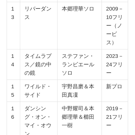
1
リバーダン
本郷理華ソロ
2009－
3
ス
10フリ
ー（ノ
ービ
ス）
1
タイムラプ
ステファン・
2023－
4
ス／鏡の中
ランビエール
24フリ
の鏡
ソロ
ー
1
ワイルド・
宇野昌磨＆本
新プロ
5
サイド
田真凜
1
ダンシン
中野耀司＆本
2019－
6
グ・オン・
郷理華＆櫛田
21フリ
マイ・オウ
一樹
ー
ン