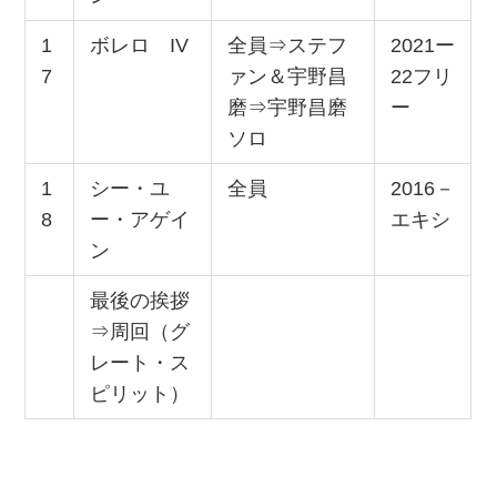
1
ボレロ IV
全員⇒ステフ
2021ー
7
ァン＆宇野昌
22フリ
磨⇒宇野昌磨
ー
ソロ
1
シー・ユ
全員
2016－
8
ー・アゲイ
エキシ
ン
最後の挨拶
⇒周回（グ
レート・ス
ピリット）