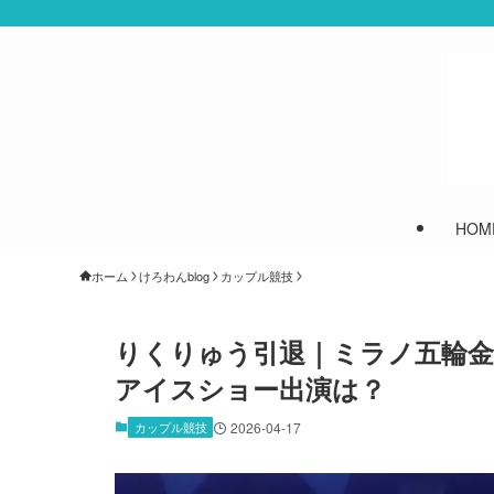
HOM
ホーム
けろわんblog
カップル競技
りくりゅう引退｜ミラノ五輪金
アイスショー出演は？
カップル競技
2026-04-17