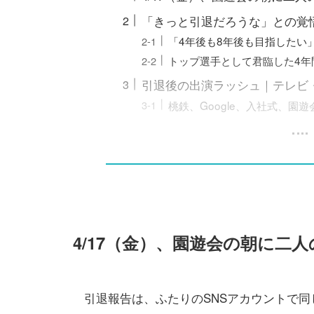
「きっと引退だろうな」との覚
「4年後も8年後も目指したい
トップ選手として君臨した4年
引退後の出演ラッシュ｜テレビ
桃鉄、Google、入社式、
4/17（金）、園遊会の朝に二
引退報告は、ふたりのSNSアカウントで