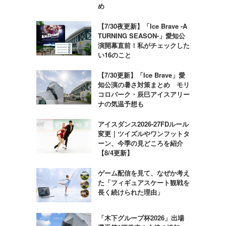
め
【7/30夜更新】「Ice Brave -A
TURNING SEASON-」愛知公
演開幕直前！私がチェックした
い16のこと
【7/30更新】「Ice Brave」愛
知公演の暑さ対策まとめ モリ
コロパーク・辰巳アイスアリー
ナの気温予想も
アイスダンス2026-27FDルール
変更｜ツイズルやワンフットタ
ーン、今季の見どころを紹介
【8/4更新】
ゲーム配信を見て、なぜか考え
た「フィギュアスケート観戦を
長く続けられた理由」
「木下グループ杯2026」出場