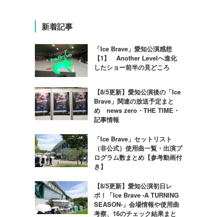
新着記事
「Ice Brave」愛知公演感想
【1】 Another Levelへ進化
したショー前半の見どころ
【8/5更新】愛知公演後の「Ice
Brave」関連の放送予定まと
め news zero・THE TIME・
記事情報
「Ice Brave」セットリスト
（非公式）使用曲一覧・出演プ
ログラム数まとめ【参考動画付
き】
【8/5更新】愛知公演初日レ
ポ！「Ice Brave -A TURNING
SEASON-」会場情報や使用曲
考察、16のチェック結果まと