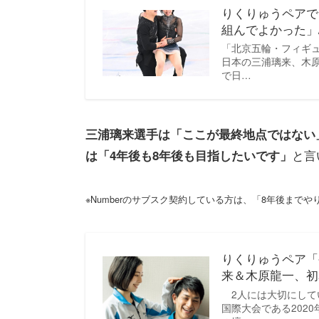
りくりゅうペアで
組んでよかった」/
「北京五輪・フィギ
日本の三浦璃来、木原
で日…
三浦璃来選手は「ここが最終地点ではない
と言
は「4年後も8年後も目指したいです」
※Numberのサブスク契約している方は、「8年後まで
りくりゅうペア「
来＆木原龍一、初
2人には大切にして
国際大会である202