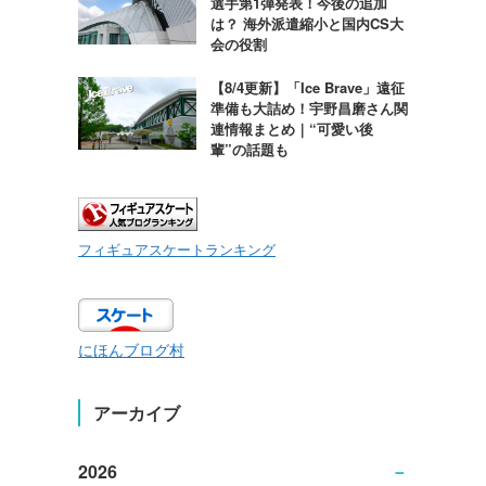
選手第1弾発表！今後の追加
は？ 海外派遣縮小と国内CS大
会の役割
【8/4更新】「Ice Brave」遠征
準備も大詰め！宇野昌磨さん関
連情報まとめ｜“可愛い後
輩”の話題も
フィギュアスケートランキング
にほんブログ村
アーカイブ
2026