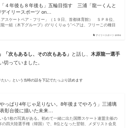
「４年後も８年後も」五輪目指す 三浦「龍一くんと
デイリースポーツ on…
ュアスケートペア・フリー」（１９日、首都体育館） ＳＰ８位、
龍一組（木下グループ）の“りくりゅう”ペアは、フリーこの種目
デイリースポーツ online
と話し、
」「次もあるし、その次もある」
木原龍一選手
い切っていました。
やりたい」という当時の話を下記でたっぷり読めます
やっぱり4年じゃ足りない。8年後までやろう」三浦璃
表彰台後に描いた未来…
いる1枚の写真がある。初めて一緒に出た国際スケート連盟主催の
0年の四大陸選手権（韓国）で、8位となった翌朝、メダリスト会見