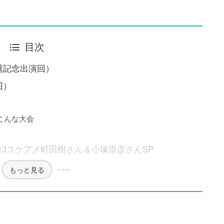
目次
退記念出演回）
回）
こんな大会
2013スケアメ町田樹さん＆小塚崇彦さんSP
もっと見る