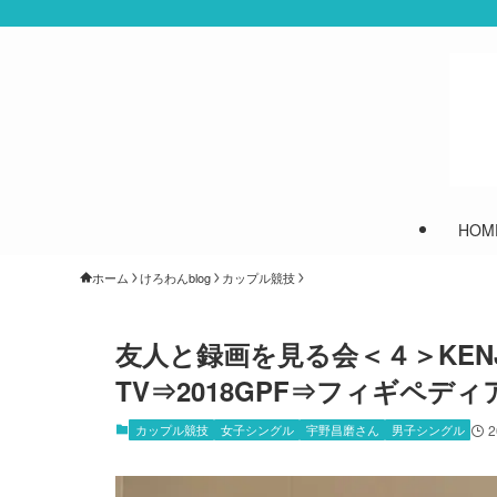
HOM
ホーム
けろわんblog
カップル競技
友人と録画を見る会＜４＞KEN
TV⇒2018GPF⇒フィギペデ
カップル競技
女子シングル
宇野昌磨さん
男子シングル
2