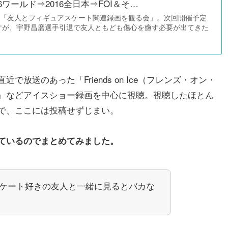
016ワールド⇒2016全日本⇒FOI＆そ…
だ「友人とフィギュアスケート関連録画を観る会」。次回開催予定
すが、宇野昌磨選手引退で友人ともども傷心を癒す必要が出てきた
放送のあった「Friends on Ice（フレンズ・オン・
024」などアイスショー録画を中心に視聴。視聴したほとん
で、ここには投稿せずじまい。
ているのでまとめてみました。
ケート好きの友人と一緒に見るとバカな