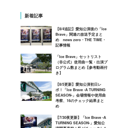
新着記事
【8/4追記】愛知公演後の「Ice
Brave」関連の放送予定まと
め news zero・THE TIME・
記事情報
「Ice Brave」セットリスト
（非公式）使用曲一覧・出演プ
ログラム数まとめ【参考動画付
き】
【8/5更新】愛知公演初日レ
ポ！「Ice Brave -A TURNING
SEASON-」会場情報や使用曲
考察、16のチェック結果まと
め
【7/30夜更新】「Ice Brave -A
TURNING SEASON-」愛知公