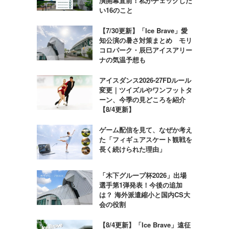
演開幕直前！私がチェックした
い16のこと
【7/30更新】「Ice Brave」愛
知公演の暑さ対策まとめ モリ
コロパーク・辰巳アイスアリー
ナの気温予想も
アイスダンス2026-27FDルール
変更｜ツイズルやワンフットタ
ーン、今季の見どころを紹介
【8/4更新】
ゲーム配信を見て、なぜか考え
た「フィギュアスケート観戦を
長く続けられた理由」
「木下グループ杯2026」出場
選手第1弾発表！今後の追加
は？ 海外派遣縮小と国内CS大
会の役割
【8/4更新】「Ice Brave」遠征