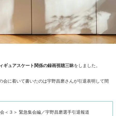
をしました。
フィギュアスケート関係の録画視聴三昧
の会に着いて書いたのは宇野昌磨さんが引退表明して間
会＜３＞ 緊急集会編／宇野昌磨選手引退報道