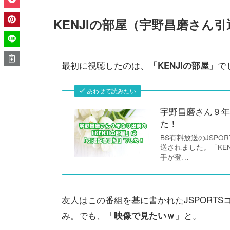
KENJIの部屋（宇野昌磨さん
最初に視聴したのは、
で
「KENJIの部屋」
あわせて読みたい
宇野昌磨さん９年
た！
BS有料放送のJSPO
送されました。「KE
手が登…
友人はこの番組を基に書かれたJSPORT
み。でも、「
」と。
映像で見たいｗ