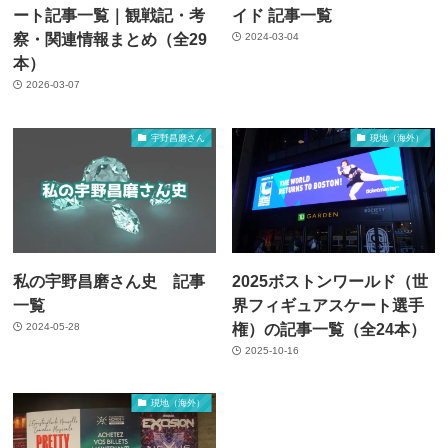
ート記事一覧｜観戦記・考
イド 記事一覧
察・関連情報まとめ（全29
2024-03-04
本）
2026-03-07
宇野昌磨さん
現地（海外）
私の宇野昌磨さん史 記事
2025ボストンワールド（世
一覧
界フィギュアスケート選手
権）の記事一覧（全24本）
2024-05-28
2025-10-16
現地（海外）