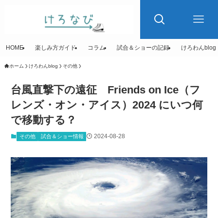
HOME
楽しみ方ガイド
コラム
試合＆ショーの記録
けろわんblog
ホーム
けろわんblog
その他
台風直撃下の遠征 Friends on Ice（フ
レンズ・オン・アイス）2024 にいつ何
で移動する？
2024-08-28
その他
試合＆ショー情報