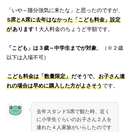
「いや～随分強気に来たな」と思ったのですが、
S席とA席に去年はなかった「こども料金」設定
が
あります！
大人料金のちょうど半額です。
「こども」は３歳～中学生までが対象
。（※２歳
以下は入場不可）
こども料金は「数量限定」
だそうで、
お子さん連
れの場合は早めに購入した方がよさそう
です。
去年スタンドS席で観た時、近く
に小学生ぐらいのお子さん２人を
連れた４人家族がいらしたのです