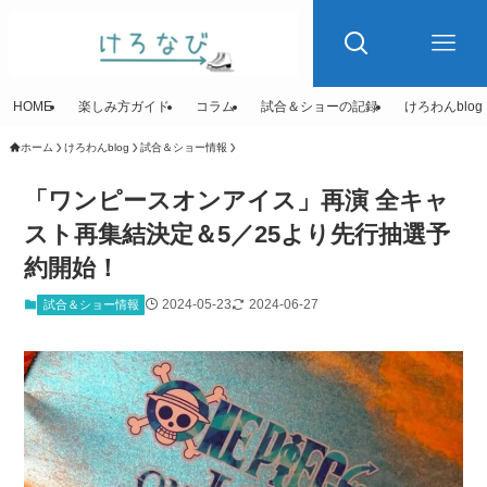
HOME
楽しみ方ガイド
コラム
試合＆ショーの記録
けろわんblog
ホーム
けろわんblog
試合＆ショー情報
「ワンピースオンアイス」再演 全キャ
スト再集結決定＆5／25より先行抽選予
約開始！
2024-05-23
2024-06-27
試合＆ショー情報