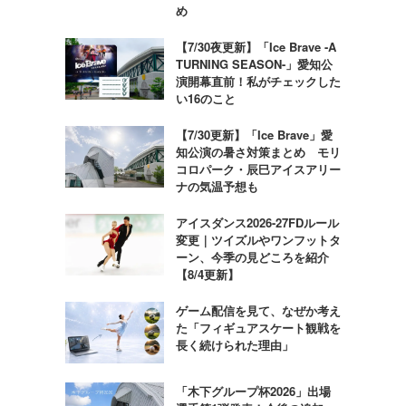
め
【7/30夜更新】「Ice Brave -A
TURNING SEASON-」愛知公
演開幕直前！私がチェックした
い16のこと
【7/30更新】「Ice Brave」愛
知公演の暑さ対策まとめ モリ
コロパーク・辰巳アイスアリー
ナの気温予想も
アイスダンス2026-27FDルール
変更｜ツイズルやワンフットタ
ーン、今季の見どころを紹介
【8/4更新】
ゲーム配信を見て、なぜか考え
た「フィギュアスケート観戦を
長く続けられた理由」
「木下グループ杯2026」出場