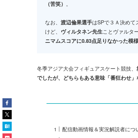
。
（苦笑）
なお、
はSPで３Ａ決めて
渡辺倫果選手
けど、
ことヴァルタ
ヴィルタネン先生
ニマムスコアに0.83点足りなかった模
冬季アジア大会フィギュアスケート競技、
でしたが、どちらもある意味「番狂わせ」
配信動画情報＆実況解説者につ