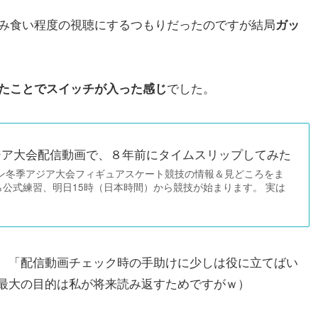
み食い程度の視聴にするつもりだったのですが結局
ガッ
でした。
したことでスイッチが入った感じ
アジア大会配信動画で、８年前にタイムスリップしてみた
ビン冬季アジア大会フィギュアスケート競技の情報＆見どころをま
公式練習、明日15時（日本時間）から競技が始まります。 実は
、「配信動画チェック時の手助けに少しは役に立てばい
最大の目的は私が将来読み返すためですがｗ）