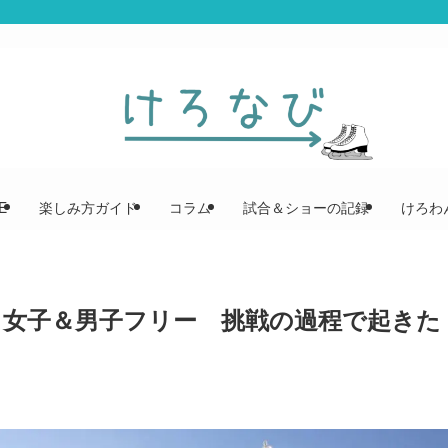
E
楽しみ方ガイド
コラム
試合＆ショーの記録
けろわん
会 女子＆男子フリー 挑戦の過程で起きた