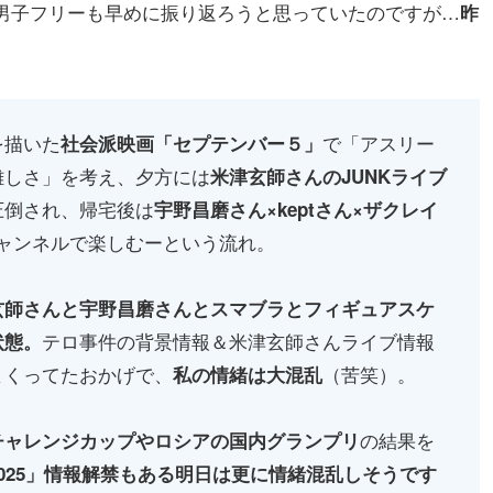
＆男子フリーも早めに振り返ろうと思っていたのですが…
昨
。
を描いた
で「アスリー
社会派映画「セプテンバー５」
難しさ」を考え、夕方には
米津玄師さんのJUNKライブ
圧倒され、帰宅後は
宇野昌磨さん×keptさん×ザクレイ
eチャンネルで楽しむーという流れ。
玄師さんと宇野昌磨さんとスマブラとフィギュアスケ
テロ事件の背景情報＆米津玄師さんライブ情報
状態。
まくってたおかげで、
（苦笑）。
私の情緒は大混乱
の結果を
チャレンジカップやロシアの国内グランプリ
025」情報解禁もある明日は更に情緒混乱しそうです