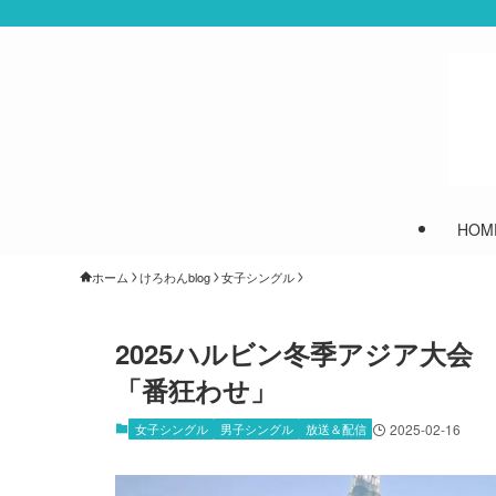
HOM
ホーム
けろわんblog
女子シングル
2025ハルビン冬季アジア大
「番狂わせ」
女子シングル
男子シングル
放送＆配信
2025-02-16