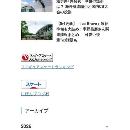
選手第1弾発表！今後の追加
は？ 海外派遣縮小と国内CS大
会の役割
【8/4更新】「Ice Brave」遠征
準備も大詰め！宇野昌磨さん関
連情報まとめ｜“可愛い後
輩”の話題も
フィギュアスケートランキング
にほんブログ村
アーカイブ
2026