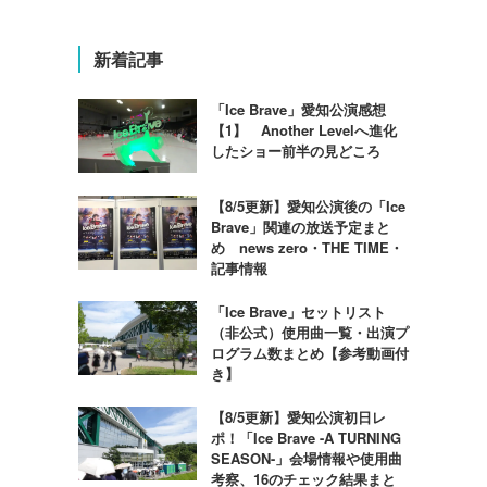
新着記事
「Ice Brave」愛知公演感想
【1】 Another Levelへ進化
したショー前半の見どころ
【8/5更新】愛知公演後の「Ice
Brave」関連の放送予定まと
め news zero・THE TIME・
記事情報
「Ice Brave」セットリスト
（非公式）使用曲一覧・出演プ
ログラム数まとめ【参考動画付
き】
【8/5更新】愛知公演初日レ
ポ！「Ice Brave -A TURNING
SEASON-」会場情報や使用曲
考察、16のチェック結果まと