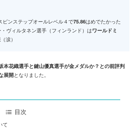
スピンステップオールレベル４で
はめでたかった
75.86
ー・ヴィルタネン選手（フィンランド）は
ワールドミ
（涙）
様
坂本花織選手と鍵山優真選手が金メダルか？との前評判
となりました。
な展開
目次
いて