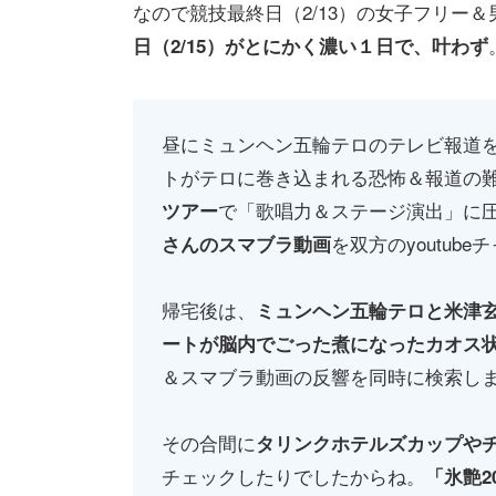
なので競技最終日（2/13）の女子フリー
日（2/15）がとにかく濃い１日で、叶わず
昼にミュンヘン五輪テロのテレビ報道
トがテロに巻き込まれる恐怖＆報道の
で「歌唱力＆ステージ演出」に
ツアー
を双方のyoutub
さんのスマブラ動画
帰宅後は、
ミュンヘン五輪テロと米津
ートが脳内でごった煮になったカオス
＆スマブラ動画の反響を同時に検索し
その合間に
タリンクホテルズカップや
チェックしたりでしたからね。
「氷艶2