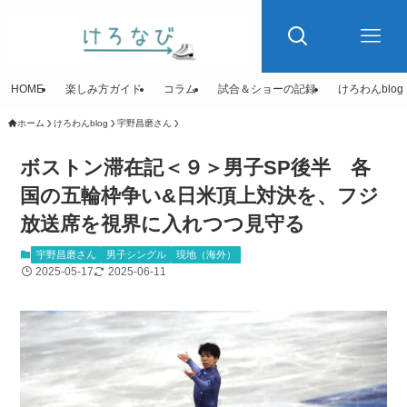
HOME
楽しみ方ガイド
コラム
試合＆ショーの記録
けろわんblog
ホーム
けろわんblog
宇野昌磨さん
ボストン滞在記＜９＞男子SP後半 各
国の五輪枠争い&日米頂上対決を、フジ
放送席を視界に入れつつ見守る
宇野昌磨さん
男子シングル
現地（海外）
2025-05-17
2025-06-11