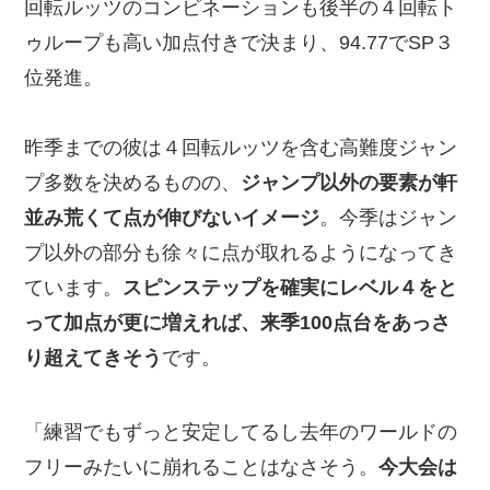
回転ルッツのコンビネーションも後半の４回転ト
ゥループも高い加点付きで決まり、94.77でSP３
位発進。
昨季までの彼は４回転ルッツを含む高難度ジャン
プ多数を決めるものの、
ジャンプ以外の要素が軒
並み荒くて点が伸びないイメージ
。今季はジャン
プ以外の部分も徐々に点が取れるようになってき
ています。
スピンステップを確実にレベル４をと
って加点が更に増えれば、来季100点台をあっさ
り超えてきそう
です。
「練習でもずっと安定してるし去年のワールドの
フリーみたいに崩れることはなさそう。
今大会は