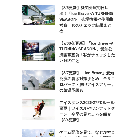
【8/5更新】愛知公演初日レ
ポ！「Ice Brave -A TURNING
SEASON-」会場情報や使用曲
考察、16のチェック結果まと
め
【7/30夜更新】「Ice Brave -A
TURNING SEASON-」愛知公
演開幕直前！私がチェックした
い16のこと
【8/7更新】「Ice Brave」愛知
公演の暑さ対策まとめ モリコ
ロパーク・辰巳アイスアリーナ
の気温予想も
アイスダンス2026-27FDルール
変更｜ツイズルやワンフットタ
ーン、今季の見どころを紹介
【8/4更新】
ゲーム配信を見て、なぜか考え