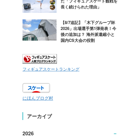
た「フィギュアスケート観戦を
長く続けられた理由」
【8/7追記】「木下グループ杯
2026」出場選手第1弾発表！今
後の追加は？ 海外派遣縮小と
国内CS大会の役割
フィギュアスケートランキング
にほんブログ村
アーカイブ
2026