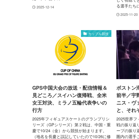
る選手たちに
2025-12-14
2025-11-20
カップル競技
GPS中国大会の放送・配信情報＆
ボストン
見どころ／スイハン復帰戦、全米
前半／宇
女王対決、ミラノ五輪代表争いの
ニス・ヴ
行方
と、それぞ
2025年フィギュアスケートのグランプリシ
2025世界
リーズ（GPシリーズ）第２戦は、中国・重
戦の振り返
慶で10/24（金）から競技が始まります。
ープの振り
（地名を長慶と誤記していたので10/26に修
圏内の選手