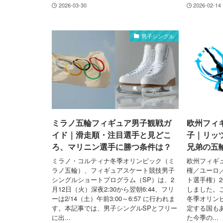
2026-03-30
2026-02-14
男子シングル
ミラノ五輪フィギュア男子観戦ガ
欧州フィギ
イド｜滑走順・注目選手と見どこ
子｜リッ
ろ、マリニン選手に勝つ条件は？
兄弟の五
ミラノ・コルティナ冬季オリンピック（ミ
欧州フィギ
ラノ五輪）、フィギュアスケート競技男子
権／ユーロ
シングルショートプログラム（SP）は、2
ト選手権）2
月12日（火）深夜2:30から翌朝6:44、フリ
しました。
ーは2/14（土）午前3:00～6:57 に行われま
冬季オリン
す。本記事では、男子シングルSPとフリー
定する国も
に出...
た今季の...