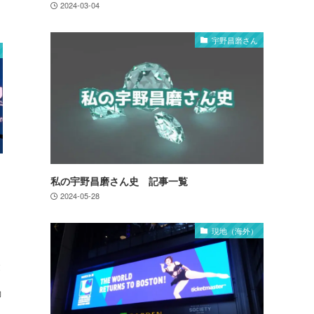
2024-03-04
宇野昌磨さん
私の宇野昌磨さん史 記事一覧
2024-05-28
現地（海外）
、
鍵
動