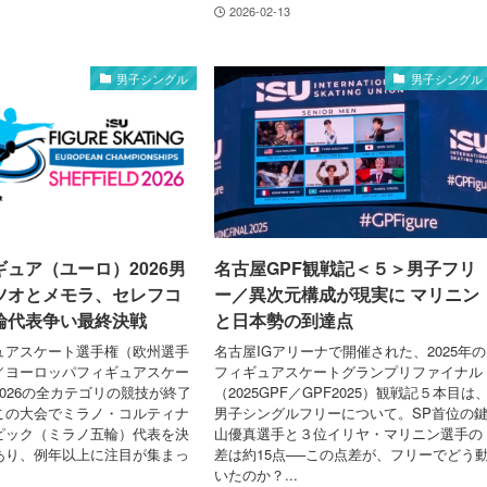
2026-02-13
男子シングル
男子シングル
ュア（ユーロ）2026男
名古屋GPF観戦記＜５＞男子フリ
ツオとメモラ、セレフコ
ー／異次元構成が現実に マリニン
輪代表争い最終決戦
と日本勢の到達点
ュアスケート選手権（欧州選手
名古屋IGアリーナで開催された、2025年の
／ヨーロッパフィギュアスケー
フィギュアスケートグランプリファイナル
026の全カテゴリの競技が終了
（2025GPF／GPF2025）観戦記５本目は
この大会でミラノ・コルティナ
男子シングルフリーについて。SP首位の
ピック（ミラノ五輪）代表を決
山優真選手と３位イリヤ・マリニン選手の
あり、例年以上に注目が集まっ
差は約15点──この点差が、フリーでどう
いたのか？...