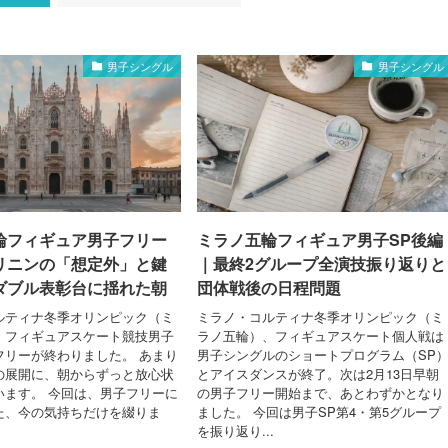
男子シングル
男子シングル
輪フィギュア男子フリー
ミラノ五輪フィギュア男子SP後編
リニンの「想定外」と鍵
｜最終2グループ全演技振り返りと
ダブル表彰台に揺れた朝
団体戦後の日程問題
ルティナ冬季オリンピック（ミ
ミラノ・コルティナ冬季オリンピック（ミ
・フィギュアスケート競技男子
ラノ五輪）、フィギュアスケート個人戦は
フリーが終わりました。 あまり
男子シングルのショートプログラム（SP
の展開に、朝からずっと放心状
とアイスダンスが終了。次は2月13日早朝
います。 今回は、男子フリーに
の男子フリー開始まで、あとわずかとなり
た、今の気持ちだけを綴りま
ました。 今回は男子SP第4・第5グループ
を振り返り...