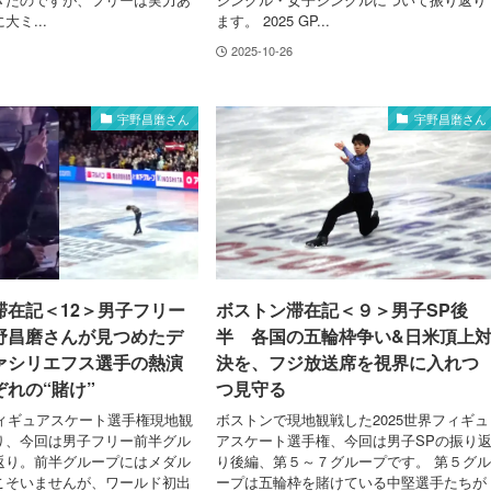
大ミ...
ます。 2025 GP...
2025-10-26
宇野昌磨さん
宇野昌磨さん
滞在記＜12＞男子フリー
ボストン滞在記＜９＞男子SP後
野昌磨さんが見つめたデ
半 各国の五輪枠争い&日米頂上
ァシリエフス選手の熱演
決を、フジ放送席を視界に入れつ
れの“賭け”
つ見守る
フィギュアスケート選手権現地観
ボストンで現地観戦した2025世界フィギュ
り、今回は男子フリー前半グル
アスケート選手権、今回は男子SPの振り
返り。前半グループにはメダル
り後編、第５～７グループです。 第５グ
こそいませんが、ワールド初出
ープは五輪枠を賭けている中堅選手たちが