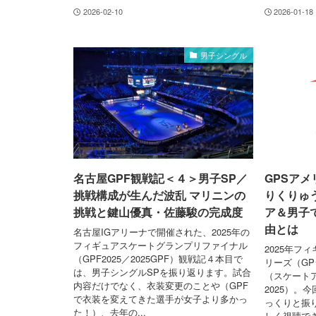
2026-02-10
2026-01-18
男子シングル
名古屋GPF観戦記＜４＞男子SP／
GPSア
挑戦構成が生んだ波乱 マリニンの
りくりゅ
挑戦と鍵山優真・佐藤駿の完成度
ア＆男子
由とは
名古屋IGアリーナで開催された、2025年の
フィギュアスケートグランプリファイナル
2025年フ
（GPF2025／2025GPF）観戦記４本目で
リーズ（G
は、男子シングルSPを振り返ります。試合
（スケートア
内容だけでなく、衣装変更のことや（GPF
2025）。
で衣装を変えてきた選手が女子より多かっ
っくりと振り
た！）、去年の...
しく視聴で