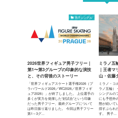
男子シングル
2026世界フィギュア男子フリー｜
ミラノ五
第1〜第3グループの印象的な演技
｜王者マ
と、その背後のストーリー
山・佐藤
「世界フィギュアスケート選手権2026（プ
ミラノ・コ
ラハワールド2026／WC2026／世界フィギ
ラノ五輪）
ュア2026）」が終了しました。 上位選手の
シングルの
多くが実力を発揮した“好試合”という印象
にも予想外
だった男子フリー、最終グループについて
態が続いて
は昨日振り返りました。 今回は男子フリー
揺すぶられ
第1～3グ...
す。 男子...