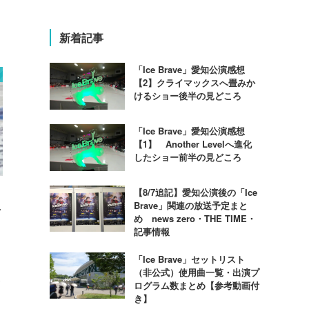
新着記事
「Ice Brave」愛知公演感想
【2】クライマックスへ畳みか
けるショー後半の見どころ
「Ice Brave」愛知公演感想
【1】 Another Levelへ進化
したショー前半の見どころ
【8/7追記】愛知公演後の「Ice
Brave」関連の放送予定まと
対
め news zero・THE TIME・
記事情報
「Ice Brave」セットリスト
（非公式）使用曲一覧・出演プ
返
ログラム数まとめ【参考動画付
ル
き】