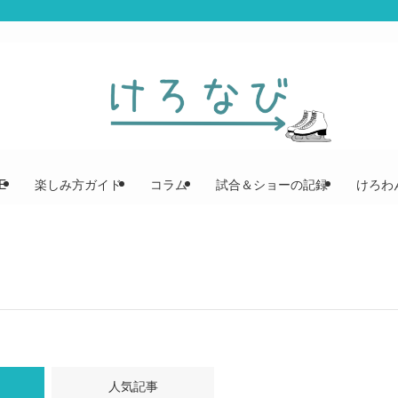
E
楽しみ方ガイド
コラム
試合＆ショーの記録
けろわん
人気記事