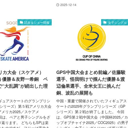
2025-12-14
試合＆ショー情報
女子シングル
メリカ大会（スケアメ）
GPS中国大会まとめ前編／佐藤駿
う優勝＆友野一希銅 ペ
選手、怪我明けで掴んだ優勝＆渡
で“大乱調”が続出した理
辺倫果選手、全米女王に挑んだ
銅、波乱の展開も
ィギュアスケートのグランプリシ
中国・重慶で開催されていたフィギュアス
Pシリーズ）第５戦アメリカ大会
ケートの2025年グランプリシリーズ（GP
メリカ2025／スケアメ
シリーズ）第２戦が終了しました。 今回
今回は、ペアと男子シングルをざ
は、GPS第２戦中国大会（中国杯2025／
返ります。 どちらもSPは楽
ップオブチャイナ2025／COC2025）の男
きたのですが、フリーは実力あ
シングル・女子シングルについて振り返り