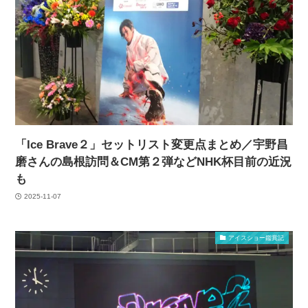
「Ice Brave２」セットリスト変更点まとめ／宇野昌
磨さんの島根訪問＆CM第２弾などNHK杯目前の近況
も
2025-11-07
アイスショー鑑賞記