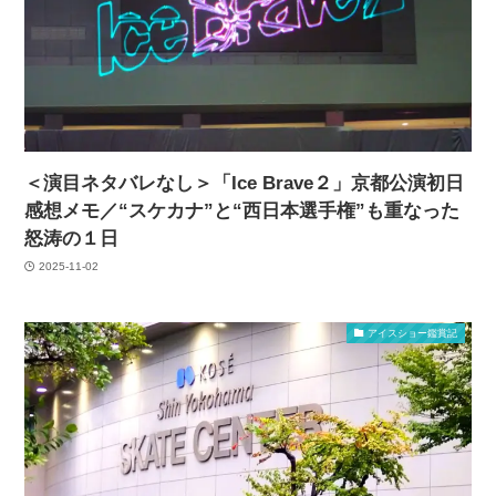
＜演目ネタバレなし＞「Ice Brave２」京都公演初日
感想メモ／“スケカナ”と“西日本選手権”も重なった
怒涛の１日
2025-11-02
アイスショー鑑賞記