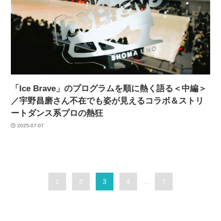
「Ice Brave」のプログラムを順に熱く語る＜中編＞
／宇野昌磨さん不在でも姿が見えるコラボ＆ストリ
ートダンス系プロの熱狂
2025-07-07
1
2
3
4
...
7