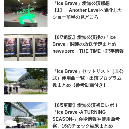
「Ice Brave」愛知公演感想
【1】 Another Levelへ進化した
ショー前半の見どころ
【8/7追記】愛知公演後の「Ice
Brave」関連の放送予定まとめ
news zero・THE TIME・記事情報
「Ice Brave」セットリスト（非公
式）使用曲一覧・出演プログラム
数まとめ【参考動画付き】
【8/5更新】愛知公演初日レポ！
「Ice Brave -A TURNING
SEASON-」会場情報や使用曲考
察、16のチェック結果まとめ