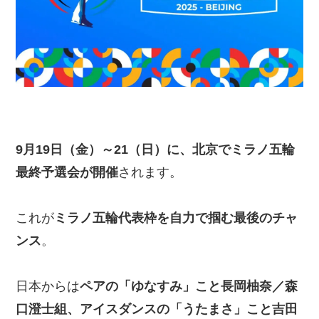
9月19日（金）～21（日）に、北京でミラノ五輪
最終予選会が開催
されます。
これが
ミラノ五輪代表枠を自力で掴む最後のチャ
ンス
。
日本からは
ペアの「ゆなすみ」こと長岡柚奈／森
口澄士組、アイスダンスの「うたまさ」こと吉田