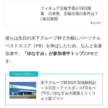
フィギュア五輪予選が19日開
幕 日本勢、五輪出場の条件は？
| 毎日新聞
毎日新聞
彼らは先日の木下グループ杯で大幅にパーソナル
ベストスコア（PB）を伸ばしたため、なんと全参
加者中、
「ゆなすみ」が参加者中トップ
のPBで
す。
あわせて読みたい
木下グループ杯2025 現地観戦記
＜３日目＞アイスダンスFD＆ペ
アFS／ゆなすみ大躍進とりくり
ゅう新フリー