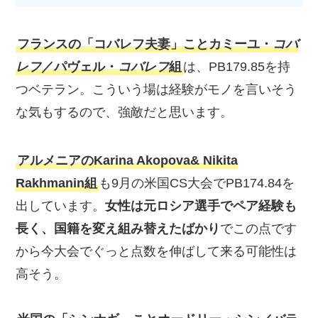
フランスの「コバレフ夫妻」ことカミーユ・
コバ
レフ
／パヴェル・
コバレフ
組
は、PB179.85を持
つベテラン。こういう場は経験がモノを言いそう
な気もするので、強敵だと思います。
アルメニアのKarina Akopova& Nikita
Rakhmanin組
も9月の米国CS大会でPB174.84を
出しています。
女性は元ロシア選手でペア経験も
長く、国籍を変え組み替えたばかり
でこの点です
から今大会でぐっと点数を伸ばして来る可能性は
高そう。