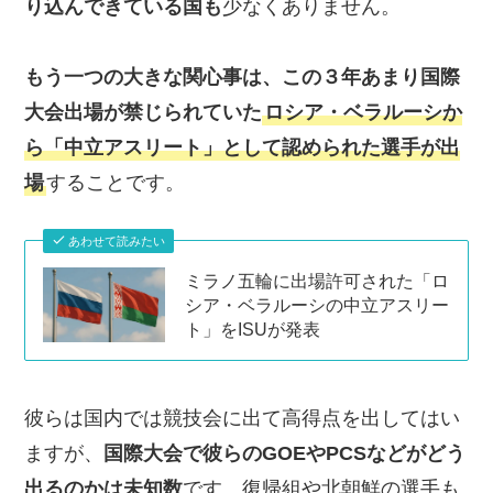
り込んできている国も
少なくありません。
もう一つの大きな関心事は、この３年あまり国際
大会出場が禁じられていた
ロシア・ベラルーシか
ら「中立アスリート」として認められた選手が出
場
することです。
あわせて読みたい
ミラノ五輪に出場許可された「ロ
シア・ベラルーシの中立アスリー
ト」をISUが発表
彼らは国内では競技会に出て高得点を出してはい
ますが、
国際大会で彼らのGOEやPCSなどがどう
出るのかは未知数
です。復帰組や北朝鮮の選手も