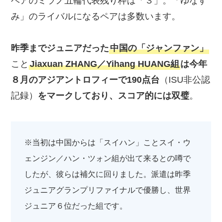
ペアのミラノ五輪代表残り枠は「３」。「ゆなす
み」のライバルになるペアは多数います。
昨季までジュニアだった
中国の
「ジャンファン」
こと
Jiaxuan ZHANG／Yihang HUANG組
は今年
８月のアジアントロフィーで190点台
（ISU非公認
記録）
をマークしており、スコア的には双璧
。
※当初は中国からは「スイハン」ことスイ・ウ
ェンジン／ハン・ツォン組が出て来るとの噂で
したが、彼らは補欠に回りました。派遣は昨季
ジュニアグランプリファイナルで優勝し、世界
ジュニア６位だった組です。