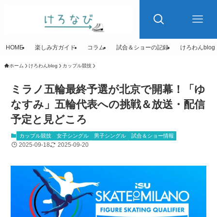
HOME
楽しみ方ガイド
コラム
試合＆ショーの記録
けろわんblog
ホーム
けろわんblog
カップル競技
ミラノ五輪最終予選が北京で開幕！「ゆ
なすみ」五輪代表への挑戦＆放送・配信
予定と見どころ
カップル競技
女子シングル
男子シングル
試合＆ショー情報
2025-09-18
2025-09-20