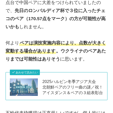
点台で中国ペアに大差をつけられていましたの
で、
先日のロンバルディア杯で３位に入ったチェ
コのペア（170.57点をマーク）の方が可能性が高
いかも
しれません。
何より
ペアは演技実施内容により、点数が大きく
変動する場合があります
。ウクライナのペアあた
りまでは可能性はありそう
に思います。
あわせて読みたい
2025ハルビン冬季アジア大会
北朝鮮ペアのフリー曲の謎／祝！
アイスダンス＆ペアの３組表彰台