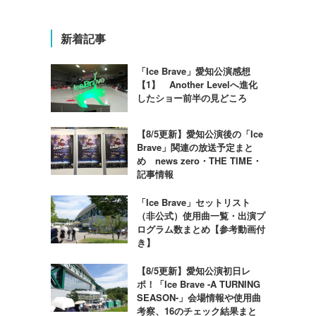
新着記事
「Ice Brave」愛知公演感想
【1】 Another Levelへ進化
したショー前半の見どころ
【8/5更新】愛知公演後の「Ice
Brave」関連の放送予定まと
め news zero・THE TIME・
記事情報
「Ice Brave」セットリスト
（非公式）使用曲一覧・出演プ
ログラム数まとめ【参考動画付
き】
【8/5更新】愛知公演初日レ
ポ！「Ice Brave -A TURNING
SEASON-」会場情報や使用曲
考察、16のチェック結果まと