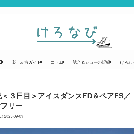
E
楽しみ方ガイド
コラム
試合＆ショーの記録
けろわん
戦記＜３日目＞アイスダンスFD＆ペアFS／
新フリー
2025-09-09