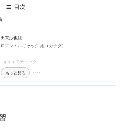
目次
習
森田真沙也組
ロマン・ルギャック 組（カナダ）
tagramでチェック！
もっと見る
習