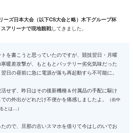
リーズ日本大会（以下CS大会と略）木下グループ杯
してきました。
アイスアリーナで現地観戦
ートを書こうと思っていたのですが、競技翌日・月曜
の寒暖差攻撃が、もともとバッテリー劣化気味だった
、翌日の昼前に急に電源が落ち再起動すら不可能に。
復活せず、昨日はその後新機種＆付属品の手配に駆け
しでの外出がどれだけ不便かを痛感しましたよ。
（街中
るとは…）
ったので、旦那の古いスマホを借りて今はしのいでお