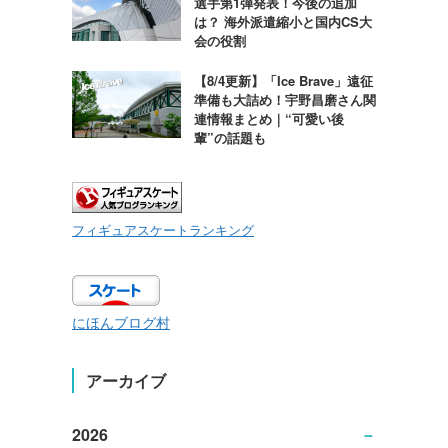
選手第1弾発表！今後の追加
は？ 海外派遣縮小と国内CS大
会の役割
【8/4更新】「Ice Brave」遠征
準備も大詰め！宇野昌磨さん関
連情報まとめ｜“可愛い後
輩”の話題も
フィギュアスケートランキング
にほんブログ村
アーカイブ
2026