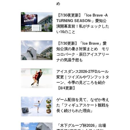
め
【7/30夜更新】「Ice Brave -A
TURNING SEASON-」愛知公
演開幕直前！私がチェックした
い16のこと
【7/30更新】「Ice Brave」愛
知公演の暑さ対策まとめ モリ
コロパーク・辰巳アイスアリー
ナの気温予想も
アイスダンス2026-27FDルール
変更｜ツイズルやワンフットタ
ーン、今季の見どころを紹介
【8/4更新】
ゲーム配信を見て、なぜか考え
た「フィギュアスケート観戦を
長く続けられた理由」
「木下グループ杯2026」出場