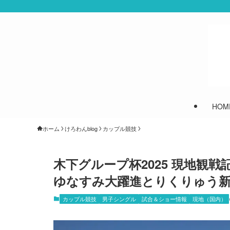
HOM
ホーム
けろわんblog
カップル競技
木下グループ杯2025 現地観
ゆなすみ大躍進とりくりゅう
カップル競技
男子シングル
試合＆ショー情報
現地（国内）