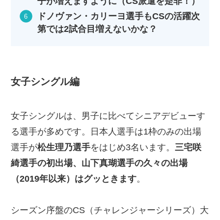
子が増えますように（CS派遣を是非！）
ドノヴァン・カリーヨ選手もCSの活躍次
第では2試合目増えないかな？
女子シングル編
女子シングルは、男子に比べてシニアデビューす
る選手が多めです。日本人選手は1枠のみの出場
選手が
松生理乃選手
をはじめ3名います。
三宅咲
綺選手の初出場、山下真瑚選手の久々の出場
（2019年以来）はグッときます
。
シーズン序盤のCS（チャレンジャーシリーズ）大