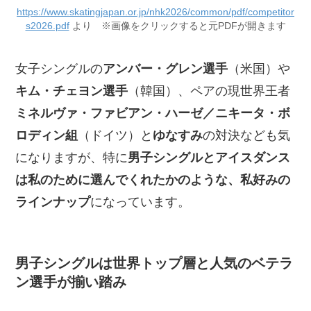
https://www.skatingjapan.or.jp/nhk2026/common/pdf/competitor
s2026.pdf
より ※画像をクリックすると元PDFが開きます
女子シングルの
アンバー・グレン選手
（米国）や
キム・チェヨン選手
（韓国）、ペアの現世界王者
ミネルヴァ・ファビアン・ハーゼ／ニキータ・ボ
ロディン組
（ドイツ）と
ゆなすみ
の対決なども気
になりますが、特に
男子シングルとアイスダンス
は私のために選んでくれたかのような、私好みの
ラインナップ
になっています。
男子シングルは世界トップ層と人気のベテラ
ン選手が揃い踏み