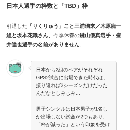
日本人選手の枠数と「TBD」枠
引退した
「りくりゅう」こと三浦璃来／木原龍一
組と坂本花織さん
、今季休養の
鍵山優真選手・壷
井達也選手の名前がありません
。
日本から2組のペアがそれぞれ
GPS2試合に出場できた時代は、
振り返れば2シーズンだけだった
んだなとしみじみ…
男子シングルは日本男子が1名し
か出場しない試合が2つもあり、
「枠が減った」という印象を受け