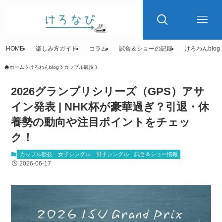
HOME
楽しみ方ガイド
コラム
試合＆ショーの記録
けろわんblog
ホーム
けろわんblog
カップル競技
2026グランプリシリーズ（GPS）アサ
イン発表 | NHK杯が豪華過ぎ？引退・休
養勢の動向や注目ポイントをチェッ
ク！
カップル競技
女子シングル
男子シングル
試合＆ショー情報
2026-06-17