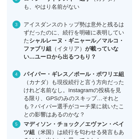
も、やはり名前がない
アイスダンスのトップ勢は意外と残るは
ずだったのに、続行を明確に表明してい
た
シャルレーヌ・ギニャール／マルコ・
ファブリ組
（イタリア）
が載っていな
い…ユーロから出るつもり？
パイパー・ギレス／ポール・ポワリエ組
（カナダ）も現役続行と言う方向だった
けれど名前なし。Instagramの投稿を見
る限り、GPSのみのスキップ…それと
も？パイパー選手がコーチ業に就いたこ
との影響はあるのかな？
マディソン・チョック／エヴァン・ベイ
ツ組
（米国）は続行を匂わせる発言もあ