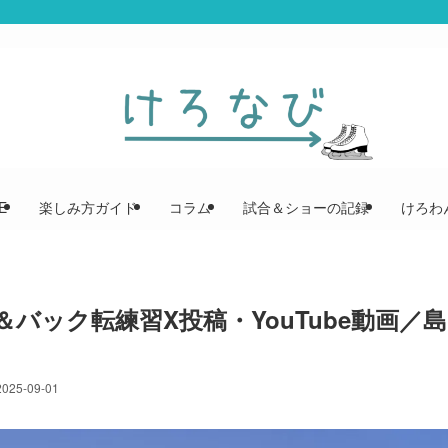
E
楽しみ方ガイド
コラム
試合＆ショーの記録
けろわん
＆バック転練習X投稿・YouTube動画／島
2025-09-01