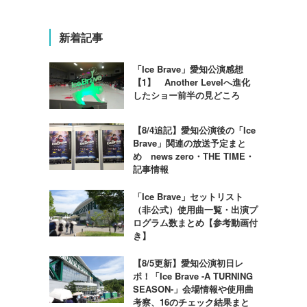
新着記事
「Ice Brave」愛知公演感想
【1】 Another Levelへ進化
したショー前半の見どころ
【8/4追記】愛知公演後の「Ice
Brave」関連の放送予定まと
め news zero・THE TIME・
記事情報
「Ice Brave」セットリスト
（非公式）使用曲一覧・出演プ
ログラム数まとめ【参考動画付
き】
【8/5更新】愛知公演初日レ
ポ！「Ice Brave -A TURNING
SEASON-」会場情報や使用曲
考察、16のチェック結果まと