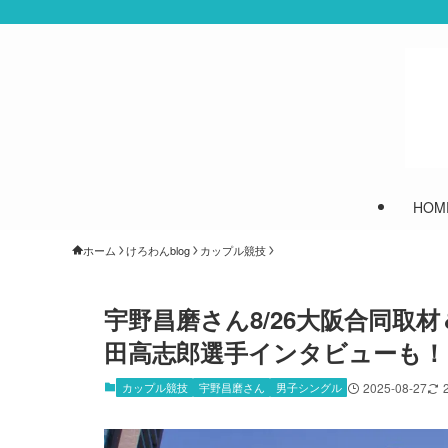
HOM
ホーム
けろわんblog
カップル競技
宇野昌磨さん8/26大阪合同取材
田高志郎選手インタビューも！
カップル競技
宇野昌磨さん
男子シングル
2025-08-27