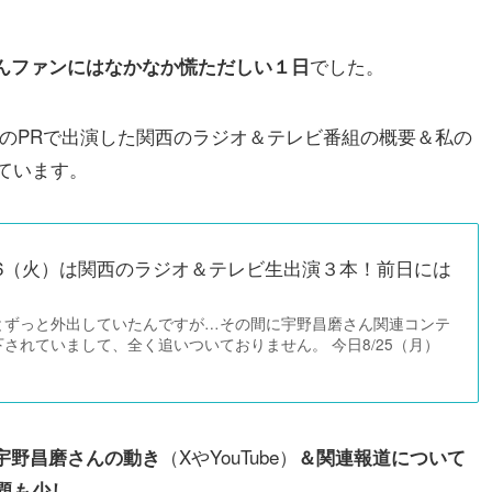
でした。
さんファンにはなかなか慌ただしい１日
）２」のPRで出演した関西のラジオ＆テレビ番組の概要＆私の
ています。
/26（火）は関西のラジオ＆テレビ生出演３本！前日には
とずっと外出していたんですが…その間に宇野昌磨さん関連コンテ
されていまして、全く追いついておりません。 今日8/25（月）
（XやYouTube）
の宇野昌磨さんの動き
＆関連報道について
題も少し。