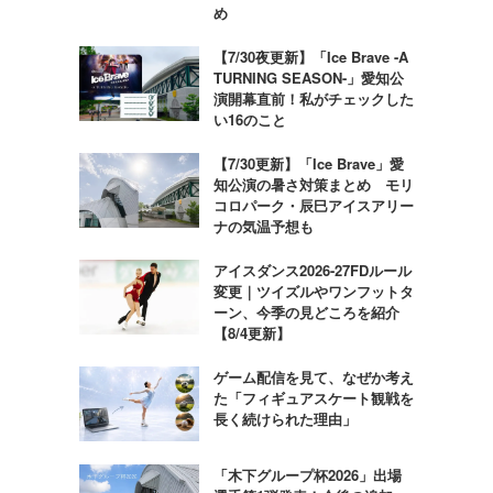
め
【7/30夜更新】「Ice Brave -A
TURNING SEASON-」愛知公
演開幕直前！私がチェックした
い16のこと
【7/30更新】「Ice Brave」愛
知公演の暑さ対策まとめ モリ
コロパーク・辰巳アイスアリー
ナの気温予想も
アイスダンス2026-27FDルール
変更｜ツイズルやワンフットタ
ーン、今季の見どころを紹介
【8/4更新】
ゲーム配信を見て、なぜか考え
た「フィギュアスケート観戦を
長く続けられた理由」
「木下グループ杯2026」出場