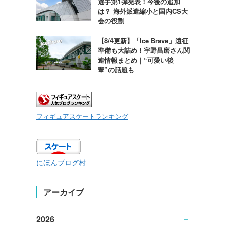
選手第1弾発表！今後の追加
は？ 海外派遣縮小と国内CS大
会の役割
【8/4更新】「Ice Brave」遠征
準備も大詰め！宇野昌磨さん関
連情報まとめ｜“可愛い後
輩”の話題も
フィギュアスケートランキング
にほんブログ村
アーカイブ
2026