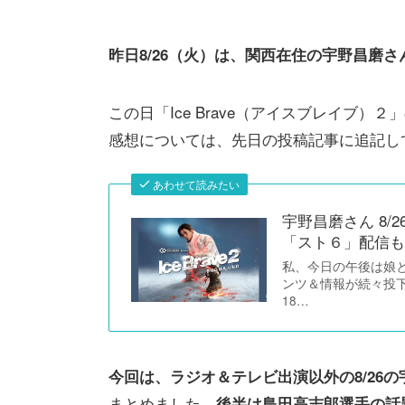
昨日8/26（火）は、関西在住の宇野昌磨
この日「Ice Brave（アイスブレイブ
感想については、先日の投稿記事に追記し
あわせて読みたい
宇野昌磨さん 8
「スト６」配信も
私、今日の午後は娘
ンツ＆情報が続々投下
18…
今回は、ラジオ＆テレビ出演以外の8/26
まとめました。
後半は島田高志郎選手の話