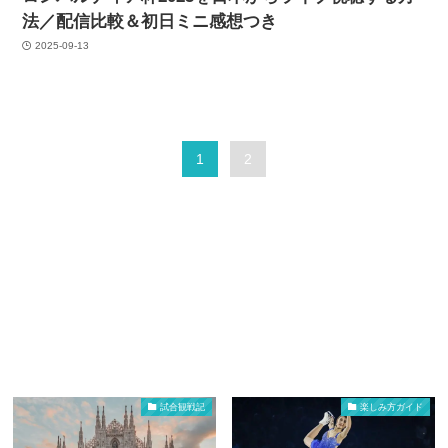
法／配信比較＆初日ミニ感想つき
2025-09-13
1
2
試合観戦記
楽しみ方ガイド