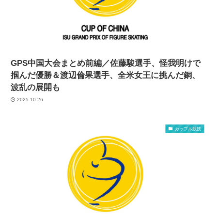
GPS中国大会まとめ前編／佐藤駿選手、怪我明けで
掴んだ優勝＆渡辺倫果選手、全米女王に挑んだ銅、
波乱の展開も
2025-10-26
カップル競技