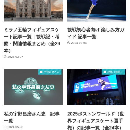
ミラノ五輪フィギュアスケ
観戦初心者向け 楽しみ方ガ
ート記事一覧｜観戦記・考
イド 記事一覧
察・関連情報まとめ（全29
2024-03-04
本）
2026-03-07
宇野昌磨さん
現地（海外）
私の宇野昌磨さん史 記事
2025ボストンワールド（世
一覧
界フィギュアスケート選手
権）の記事一覧（全24本）
2024-05-28