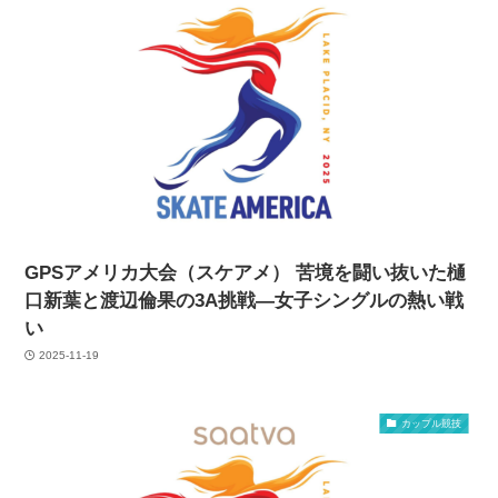
GPSアメリカ大会（スケアメ） 苦境を闘い抜いた樋
口新葉と渡辺倫果の3A挑戦—女子シングルの熱い戦
い
2025-11-19
カップル競技