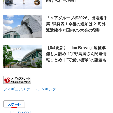
続けられた理由」
「木下グループ杯2026」出場選手
第1弾発表！今後の追加は？ 海外
派遣縮小と国内CS大会の役割
【8/4更新】「Ice Brave」遠征準
備も大詰め！宇野昌磨さん関連情
報まとめ｜“可愛い後輩”の話題も
フィギュアスケートランキング
にほんブログ村