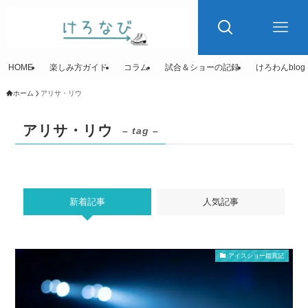
HOME
楽しみ方ガイド
コラム
試合＆ショーの記録
けろわんblog
ホーム
アリサ・リウ
アリサ・リウ
– tag –
新着記事
人気記事
アイスショー鑑賞記