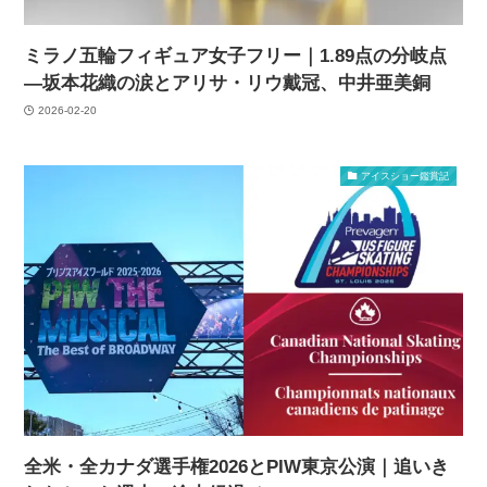
ミラノ五輪フィギュア女子フリー｜1.89点の分岐点
―坂本花織の涙とアリサ・リウ戴冠、中井亜美銅
2026-02-20
アイスショー鑑賞記
全米・全カナダ選手権2026とPIW東京公演｜追いき