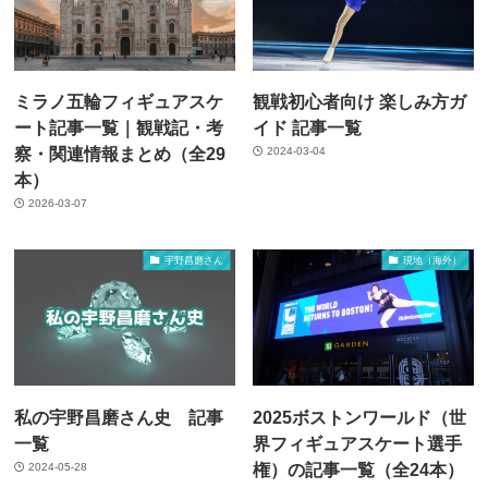
ミラノ五輪フィギュアスケ
観戦初心者向け 楽しみ方ガ
ート記事一覧｜観戦記・考
イド 記事一覧
察・関連情報まとめ（全29
2024-03-04
本）
2026-03-07
宇野昌磨さん
現地（海外）
私の宇野昌磨さん史 記事
2025ボストンワールド（世
一覧
界フィギュアスケート選手
権）の記事一覧（全24本）
2024-05-28