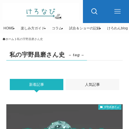
HOME
楽しみ方ガイド
コラム
試合＆ショーの記録
けろわんblog
ホーム
私の宇野昌磨さん史
私の宇野昌磨さん史
– tag –
新着記事
人気記事
宇野昌磨さん