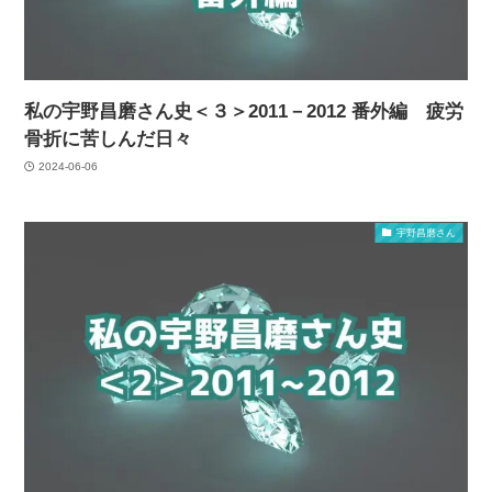
私の宇野昌磨さん史＜３＞2011－2012 番外編 疲労
骨折に苦しんだ日々
2024-06-06
宇野昌磨さん