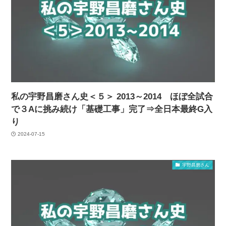
私の宇野昌磨さん史＜５＞ 2013～2014 ほぼ全試合
で３Aに挑み続け「基礎工事」完了⇒全日本最終G入
り
2024-07-15
宇野昌磨さん