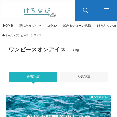
HOME
楽しみ方ガイド
コラム
試合＆ショーの記録
けろわんblog
ホーム
ワンピースオンアイス
ワンピースオンアイス
– tag –
新着記事
人気記事
宇野昌磨さん