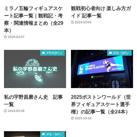
ミラノ五輪フィギュアスケ
観戦初心者向け 楽しみ方ガ
ート記事一覧｜観戦記・考
イド 記事一覧
察・関連情報まとめ（全29
2024-03-04
本）
2026-03-07
宇野昌磨さん
現地（海外）
私の宇野昌磨さん史 記事
2025ボストンワールド（世
一覧
界フィギュアスケート選手
権）の記事一覧（全24本）
2024-05-28
2025-10-16
現地（海外）