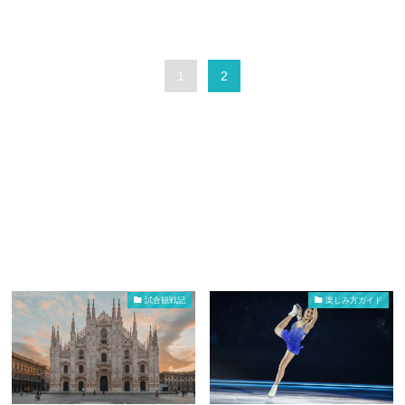
1
2
試合観戦記
楽しみ方ガイド